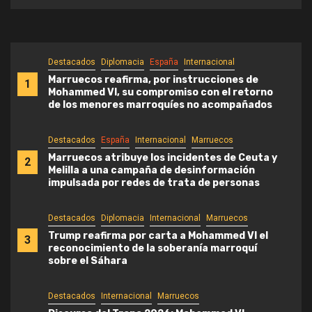
Destacados
Diplomacia
España
Internacional
Marruecos reafirma, por instrucciones de
1
Mohammed VI, su compromiso con el retorno
de los menores marroquíes no acompañados
Destacados
España
Internacional
Marruecos
Marruecos atribuye los incidentes de Ceuta y
2
Melilla a una campaña de desinformación
impulsada por redes de trata de personas
Destacados
Diplomacia
Internacional
Marruecos
Trump reafirma por carta a Mohammed VI el
3
reconocimiento de la soberanía marroquí
sobre el Sáhara
Destacados
Internacional
Marruecos