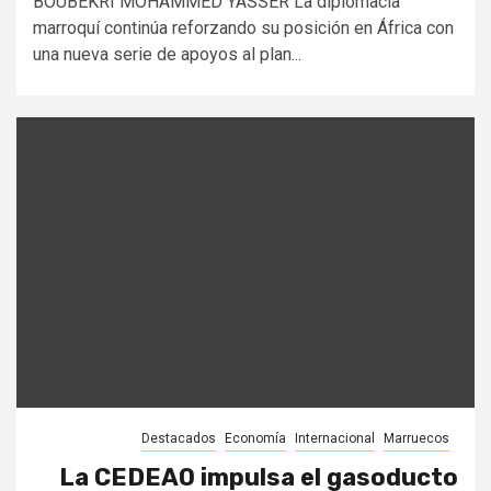
BOUBEKRI MOHAMMED YASSER La diplomacia
marroquí continúa reforzando su posición en África con
una nueva serie de apoyos al plan...
Destacados
Economía
Internacional
Marruecos
La CEDEAO impulsa el gasoducto