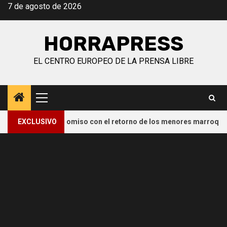
Saltar
7 de agosto de 2026
al
contenido
HORRAPRESS
EL CENTRO EUROPEO DE LA PRENSA LIBRE
Menú
principal
 su compromiso con el retorno de los menores marroquíes no aco
EXCLUSIVO