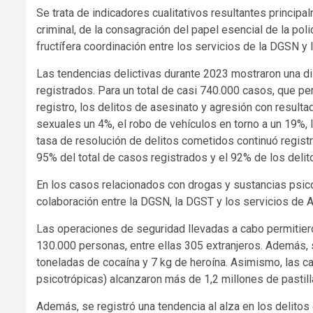
Se trata de indicadores cualitativos resultantes princip
criminal, de la consagración del papel esencial de la polic
fructífera coordinación entre los servicios de la DGSN y 
Las tendencias delictivas durante 2023 mostraron una d
registrados. Para un total de casi 740.000 casos, que p
registro, los delitos de asesinato y agresión con resul
sexuales un 4%, el robo de vehículos en torno a un 19%, 
tasa de resolución de delitos cometidos continuó regist
95% del total de casos registrados y el 92% de los delit
En los casos relacionados con drogas y sustancias psico
colaboración entre la DGSN, la DGST y los servicios de 
Las operaciones de seguridad llevadas a cabo permitie
130.000 personas, entre ellas 305 extranjeros. Además, 
toneladas de cocaína y 7 kg de heroína. Asimismo, las c
psicotrópicas) alcanzaron más de 1,2 millones de pastill
Además, se registró una tendencia al alza en los delito