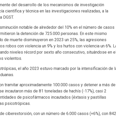
almente del desarrollo de los mecanismos de investigación
ía científica y técnica en las investigaciones realizadas, a la
la DGST.
isminución notable de alrededor del 10% en el número de casos
ermitieron la detención de 725.000 personas. En este mismo
tado de muerte disminuyeron en 2023 un 25%, las agresiones
los robos con violencia un 9% y los hurtos con violencia un 6%. L
rando niveles récord por sexto año consecutivo, situándose en e
os violentos.
trópicas, el año 2023 estuvo marcado por la intensificación de l
Aduanas.
ron tramitar aproximadamente 100.000 casos y detener a más de
se incautaron más de 81 toneladas de hachís (-17%), casi 2
antidades de psicofármacos incautados (éxtasis y pastillas
as psicotrópicas.
s de ciberextorsión, con un número de 6.000 casos (+6%), con 84