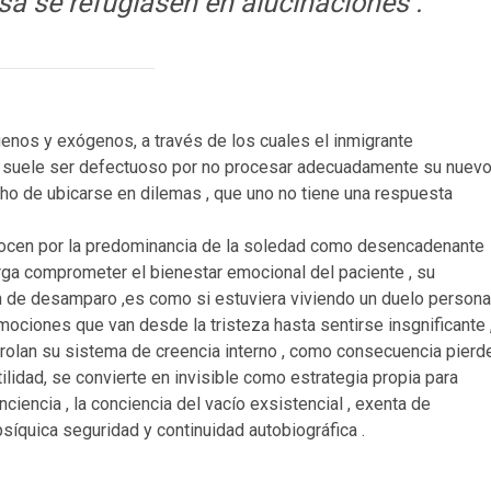
 se refugiasen en alucinaciones .
 y exógenos, a través de los cuales el inmigrante
e suele ser defectuoso por no procesar adecuadamente su nuev
cho de ubicarse en dilemas , que uno no tiene una respuesta
conocen por la predominancia de la soledad como desencadenante
rga comprometer el bienestar emocional del paciente , su
n de desamparo ,es como si estuviera viviendo un duelo persona
ciones que van desde la tristeza hasta sentirse insgnificante 
rolan su sistema de creencia interno , como consecuencia pierd
tilidad, se convierte en invisible como estrategia propia para
iencia , la conciencia del vacío exsistencial , exenta de
síquica seguridad y continuidad autobiográfica .