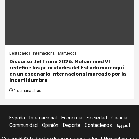
Destacados
Internacional
Marruecos
Discurso del Trono 2026: Mohammed VI
redefine las prioridades del Estado marroquí
en un escenario internacional marcado por la
incertidumbre
1 semana atrás
España
Internacional
Economía
Sociedad
Ciencia
Communidad
Opinión
Deporte
Contactenos
العربية
Copyright © Todos los derechos reservados.
|
Newsphere
por