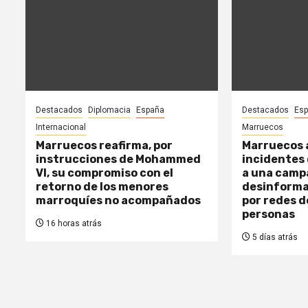
Destacados
Diplomacia
España
Destacados
Es
Internacional
Marruecos
Marruecos reafirma, por
Marruecos a
instrucciones de Mohammed
incidentes 
VI, su compromiso con el
a una camp
retorno de los menores
desinforma
marroquíes no acompañados
por redes d
personas
16 horas atrás
5 días atrás