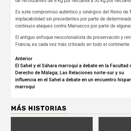
de fertilizantes de 8 kg por hectárea a 50 kg por hectáre
Es este compromiso auténtico y sinérgico del Reino de M
implacabilidad sin precedentes por parte de determinada
continuos ataques contra Marruecos por parte de algunas
El antiguo enfoque neocolonialista de preservación y ren
Francia, es cada vez más criticado en todo el continente 
Seguir
Anterior
El Sahel y el Sáhara marroquí a debate en la Facultad 
leyendo
Derecho de Málaga; Las Relaciones norte-sur y su
influencia en el Sahel a debate en un encuentro hispa
marroquí
MÁS HISTORIAS