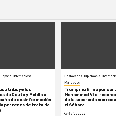
España
Internacional
Destacados
Diplomacia
Internaci
Marruecos
s atribuye los
Trump reafirma por cart
s de Ceuta y Melilla a
Mohammed VI el recono
paña de desinformación
de la soberanía marroqu
a por redes de trata de
el Sáhara
s
6 días atrás