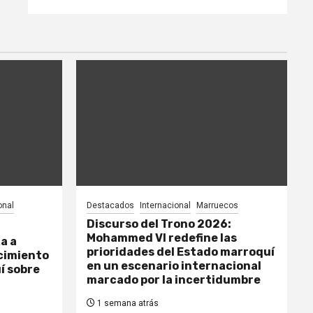
onal
Destacados
Internacional
Marruecos
Discurso del Trono 2026:
Mohammed VI redefine las
a a
prioridades del Estado marroquí
cimiento
en un escenario internacional
í sobre
marcado por la incertidumbre
1 semana atrás