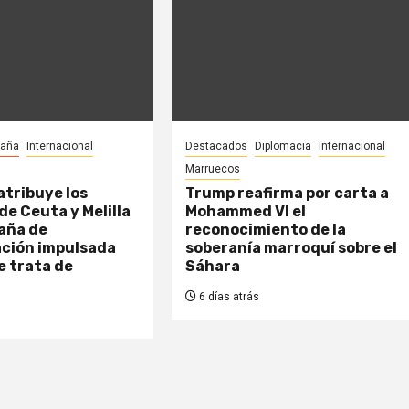
paña
Internacional
Destacados
Diplomacia
Internacional
Marruecos
tribuye los
Trump reafirma por carta a
de Ceuta y Melilla
Mohammed VI el
aña de
reconocimiento de la
ción impulsada
soberanía marroquí sobre el
e trata de
Sáhara
6 días atrás