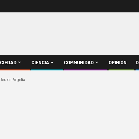
CIEDAD
CIENCIA
COMMUNIDAD
OPINIÓN
D
ades en Argelia