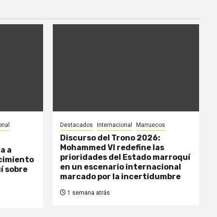
onal
Destacados
Internacional
Marruecos
Discurso del Trono 2026:
Mohammed VI redefine las
a a
prioridades del Estado marroquí
cimiento
en un escenario internacional
í sobre
marcado por la incertidumbre
1 semana atrás