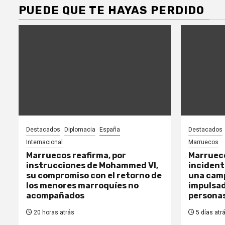
PUEDE QUE TE HAYAS PERDIDO
Destacados
Diplomacia
España
Destacados
Internacional
Marruecos
Marruecos reafirma, por
Marrueco
instrucciones de Mohammed VI,
incidente
su compromiso con el retorno de
una cam
los menores marroquíes no
impulsad
acompañados
persona
20 horas atrás
5 días atr