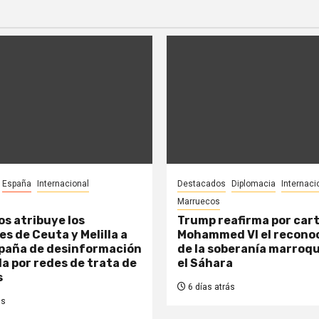
España
Internacional
Destacados
Diplomacia
Internaci
Marruecos
s atribuye los
Trump reafirma por cart
s de Ceuta y Melilla a
Mohammed VI el recono
paña de desinformación
de la soberanía marroqu
a por redes de trata de
el Sáhara
s
6 días atrás
ás