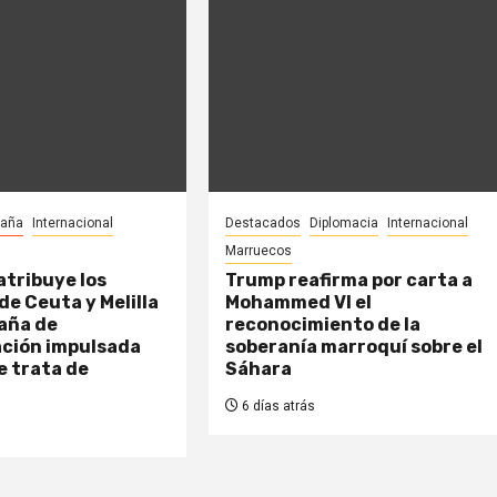
paña
Internacional
Destacados
Diplomacia
Internacional
Marruecos
tribuye los
Trump reafirma por carta a
de Ceuta y Melilla
Mohammed VI el
aña de
reconocimiento de la
ción impulsada
soberanía marroquí sobre el
e trata de
Sáhara
6 días atrás