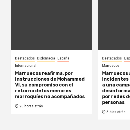
Destacados
Diplomacia
España
Destacados
Es
Internacional
Marruecos
Marruecos reafirma, por
Marruecos a
instrucciones de Mohammed
incidentes 
VI, su compromiso con el
a una camp
retorno de los menores
desinforma
marroquíes no acompañados
por redes d
personas
20 horas atrás
5 días atrás