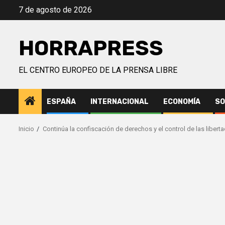
Saltar
7 de agosto de 2026
al
contenido
HORRAPRESS
EL CENTRO EUROPEO DE LA PRENSA LIBRE
ESPAÑA
INTERNACIONAL
ECONOMÍA
SO
Inicio
Continúa la confiscación de derechos y el control de las libert