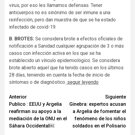
virus, por eso les llamamos defensas. Tener
anticuerpos no es sinónimo de ser inmune a una
reinfección, pero dan muestra de que se ha estado
infectado de covid-19.
B. BROTES:
Se considera brote a efectos oficiales de
notificación a Sanidad cualquier agrupación de 3 o más
casos con infección activa en los que se ha
establecido un vínculo epidemiológico. Se considera
brote abierto aquel que ha tenido casos en los últimos
28 días, teniendo en cuenta la fecha de inicio de
síntomas o de diagnóstico.
seguir leyendo
Seguir
Anterior
Siguiente
Publico : EEUU y Argelia
Ginebra: expertos acusan
leyendo
reafirman su apoyo a la
a Argelia de fomentar el
mediación de la ONU en el
fenómeno de los niños
Sáhara Occidental￼
soldados en el Polisario