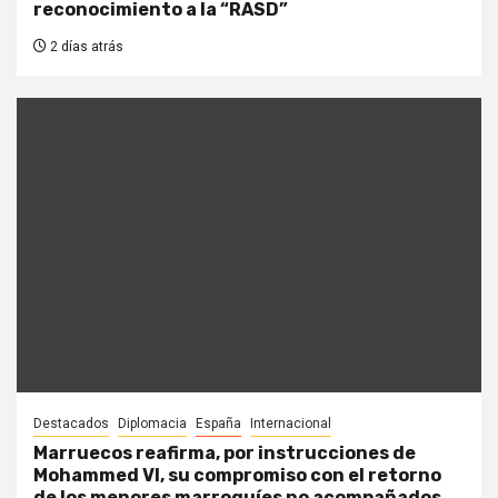
reconocimiento a la “RASD”
2 días atrás
Destacados
Diplomacia
España
Internacional
Marruecos reafirma, por instrucciones de
Mohammed VI, su compromiso con el retorno
de los menores marroquíes no acompañados