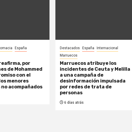
lomacia
España
Destacados
España
Internacional
Marruecos
eafirma, por
Marruecos atribuye los
nes de Mohammed
incidentes de Ceuta y Melilla
romiso con el
a una campaña de
 los menores
desinformación impulsada
 no acompañados
por redes de trata de
personas
6 días atrás