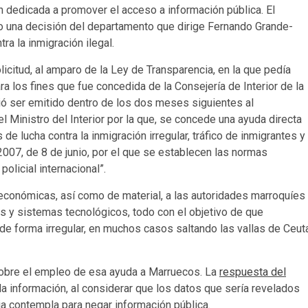
ón dedicada a promover el acceso a información pública. El
o una decisión del departamento que dirige Fernando Grande-
a la inmigración ilegal.
olicitud, al amparo de la Ley de Transparencia, en la que pedía
ra los fines que fue concedida de la Consejería de Interior de la
ó ser emitido dentro de los dos meses siguientes al
l Ministro del Interior por la que, se concede una ayuda directa
de lucha contra la inmigración irregular, tráfico de inmigrantes y
2007, de 8 de junio, por el que se establecen las normas
olicial internacional”.
conómicas, así como de material, a las autoridades marroquíes
s y sistemas tecnológicos, todo con el objetivo de que
 de forma irregular, en muchos casos saltando las vallas de Ceut
 sobre el empleo de esa ayuda a Marruecos. La
respuesta del
la información, al considerar que los datos que sería revelados
a contempla para negar información pública.