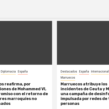
Diplomacia
España
Destacados
España
Internacional
Marruecos
s reafirma, por
Marruecos atribuye los
iones de Mohammed VI,
incidentes de Ceuta y Me
omiso con el retorno de
una campaña de desinf
res marroquíes no
impulsada por redes de 
ñados
personas