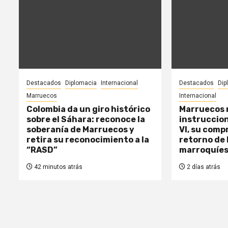
Destacados
Diplomacia
Internacional
Destacados
Dip
Marruecos
Internacional
Colombia da un giro histórico
Marruecos r
sobre el Sáhara: reconoce la
instruccio
soberanía de Marruecos y
VI, su comp
retira su reconocimiento a la
retorno de
“RASD”
marroquíes
42 minutos atrás
2 días atrás