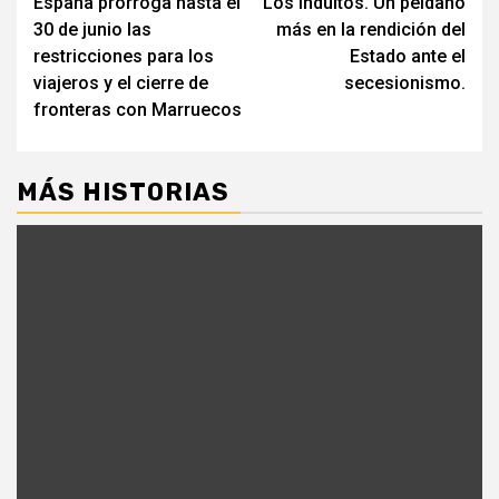
España prorroga hasta el
Los indultos. Un peldaño
leyendo
30 de junio las
más en la rendición del
restricciones para los
Estado ante el
viajeros y el cierre de
secesionismo.
fronteras con Marruecos
MÁS HISTORIAS